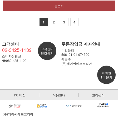
글쓰기
1
2
3
4
고객센터
무통장입금 계좌안내
02-3425-1139
고객센터
국민은행
연결하기
506101-01-074390
소비자상담실
예금주
☎080-425-1129
(주)케이씨에프코리아
비회원
1:1 문의
PC 버전
이용안내
고객센터
(주)케이씨에프코리아