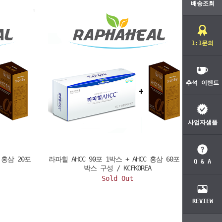
배송조회
1:1문의
추석 이벤트
사업자샘플
C 홍삼 20포
라파힐 AHCC 90포 1박스 + AHCC 홍삼 60포 1
Q & A
박스 구성 / KCFKOREA
Sold Out
REVIEW