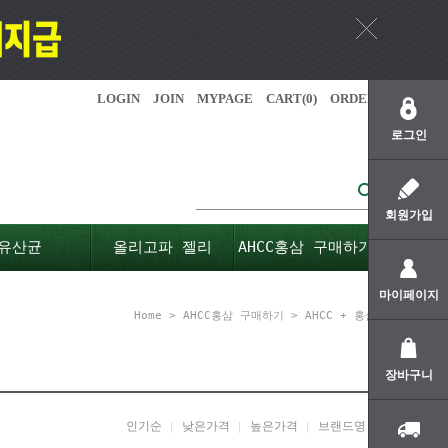
LOGIN
JOIN
MYPAGE
CART(
0
)
ORDER
로그인
회원가입
유산균
올리고파 젤리
AHCC홍삼 구매하기
마이페이지
Home
>
AHCC홍삼 구매하기
>
AHCC + 홍삼
장바구니
인기순
낮은가격
높은가격
브랜드명