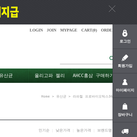
LOGIN
JOIN
MYPAGE
CART(
0
)
ORDER
로그인
회원가입
유산균
올리고파 젤리
AHCC홍삼 구매하기
마이페이지
Home
>
유산균
>
라파힐 프로바이오틱스365
장바구니
인기순
낮은가격
높은가격
브랜드명