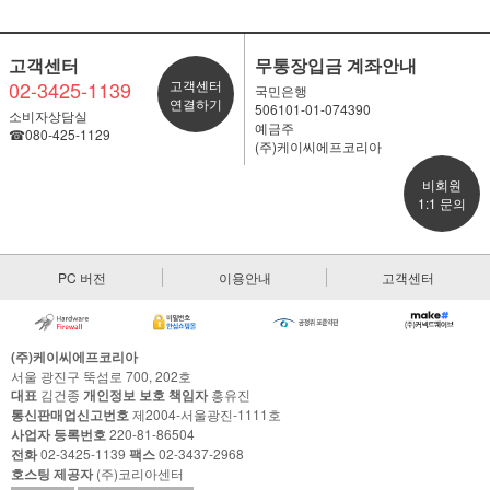
고객센터
무통장입금 계좌안내
02-3425-1139
고객센터
국민은행
연결하기
506101-01-074390
소비자상담실
예금주
☎080-425-1129
(주)케이씨에프코리아
비회원
1:1 문의
PC 버전
이용안내
고객센터
(주)케이씨에프코리아
서울 광진구 뚝섬로 700, 202호
대표
김건종
개인정보 보호 책임자
홍유진
통신판매업신고번호
제2004-서울광진-1111호
사업자 등록번호
220-81-86504
전화
02-3425-1139
팩스
02-3437-2968
호스팅 제공자
(주)코리아센터