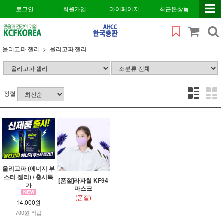
로그인
회원가입
마이페이지
최근본상품
올리고파 젤리
올리고파 젤리
정렬
올리고파 (에너지 부
스터 젤리) / 출시특
[품절]라파힐 KF94
가
마스크
(품절)
14,000원
700원 적립