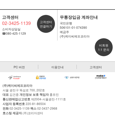
고객센터
무통장입금 계좌안내
02-3425-1139
고객센터
국민은행
연결하기
506101-01-074390
소비자상담실
예금주
☎080-425-1129
(주)케이씨에프코리아
비회원
1:1 문의
PC 버전
이용안내
고객센터
(주)케이씨에프코리아
서울 광진구 뚝섬로 700, 202호
대표
김건종
개인정보 보호 책임자
홍유진
통신판매업신고번호
제2004-서울광진-1111호
사업자 등록번호
220-81-86504
전화
02-3425-1139
팩스
02-3437-2968
호스팅 제공자
(주)코리아센터