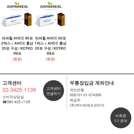
라파힐 AHCC 90포
라파힐 AHCC 60포
2박스 + AHCC 홍삼
1박스 + AHCC 홍삼
20포 구성 / KCFKO
20포 구성 / KCFKO
REA
REA
(품절)
(품절)
고객센터
무통장입금 계좌안내
02-3425-1139
고객센터
국민은행
연결하기
506101-01-074390
소비자상담실
예금주
☎080-425-1129
(주)케이씨에프코리아
비회원
1:1 문의