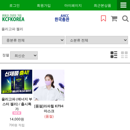
로그인
회원가입
마이페이지
최근본상품
올리고파 젤리
정렬
올리고파 (에너지 부
스터 젤리) / 출시특
[품절]라파힐 KF94
가
마스크
(품절)
14,000원
700원 적립