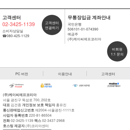
고객센터
무통장입금 계좌안내
02-3425-1139
고객센터
국민은행
연결하기
506101-01-074390
소비자상담실
예금주
☎080-425-1129
(주)케이씨에프코리아
비회원
1:1 문의
PC 버전
이용안내
고객센터
(주)케이씨에프코리아
서울 광진구 뚝섬로 700, 202호
대표
김건종
개인정보 보호 책임자
홍유진
통신판매업신고번호
제2004-서울광진-1111호
사업자 등록번호
220-81-86504
전화
02-3425-1139
팩스
02-3437-2968
호스팅 제공자
(주)코리아센터