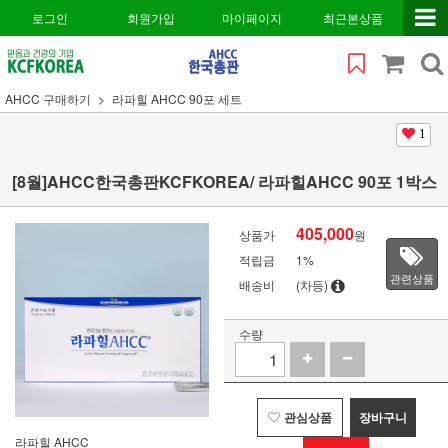
로그인
회원가입
마이페이지
최근본상품
AHCC 구매하기
라파힐 AHCC 90포 세트
1
[8월]AHCC한국총판KCFKOREA/ 라파힐AHCC 90포 1박스
405,000
상품가
원
적립금
1%
관련상품
배송비
(차등)
수량
관심상품
장바구니
라파힐 AHCC