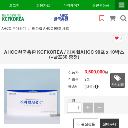
로그인
회원가입
마이페이지
최근본상품
AHCC 구매하기
라파힐 AHCC 90포 세트
0
AHCC한국총판 KCFKOREA / 라파힐AHCC 90포 x 10박스
(+낱포30 증정)
3,500,000
상품가
원
적립금
2%
관련상품
배송비
(차등)
수량
관심상품
장바구니