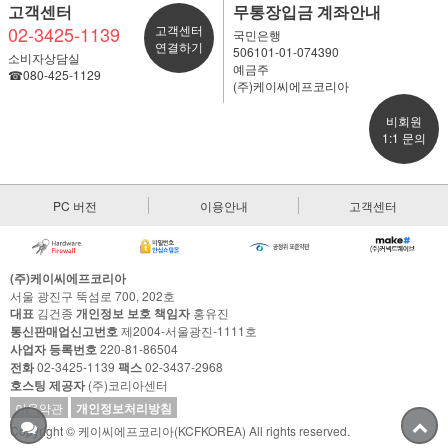
고객센터
무통장입금 계좌안내
02-3425-1139
고객센터
국민은행
연결하기
506101-01-074390
소비자상담실
예금주
☎080-425-1129
(주)케이씨에프코리아
비회원
1:1 문의
PC 버전
이용안내
고객센터
(주)케이씨에프코리아
서울 광진구 뚝섬로 700, 202호
대표
김건종
개인정보 보호 책임자
홍유진
통신판매업신고번호
제2004-서울광진-1111호
사업자 등록번호
220-81-86504
전화
02-3425-1139
팩스
02-3437-2968
호스팅 제공자
(주)코리아센터
이용약관
개인정보처리방침
Copyright © 케이씨에프코리아(KCFKOREA) All rights reserved.