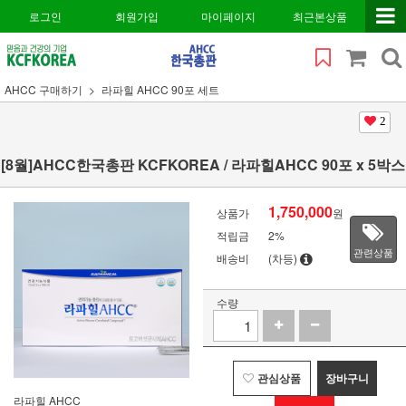
로그인
회원가입
마이페이지
최근본상품
AHCC 구매하기
라파힐 AHCC 90포 세트
2
[8월]AHCC한국총판 KCFKOREA / 라파힐AHCC 90포 x 5박스
1,750,000
상품가
원
적립금
2%
관련상품
배송비
(차등)
수량
관심상품
장바구니
라파힐 AHCC