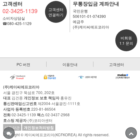
고객센터
무통장입금 계좌안내
02-3425-1139
고객센터
국민은행
연결하기
506101-01-074390
소비자상담실
예금주
☎080-425-1129
(주)케이씨에프코리아
비회원
1:1 문의
PC 버전
이용안내
고객센터
(주)케이씨에프코리아
서울 광진구 뚝섬로 700, 202호
대표
김건종
개인정보 보호 책임자
홍유진
통신판매업신고번호
제2004-서울광진-1111호
사업자 등록번호
220-81-86504
전화
02-3425-1139
팩스
02-3437-2968
호스팅 제공자
(주)코리아센터
이용약관
개인정보처리방침
Copyright © 케이씨에프코리아(KCFKOREA) All rights reserved.